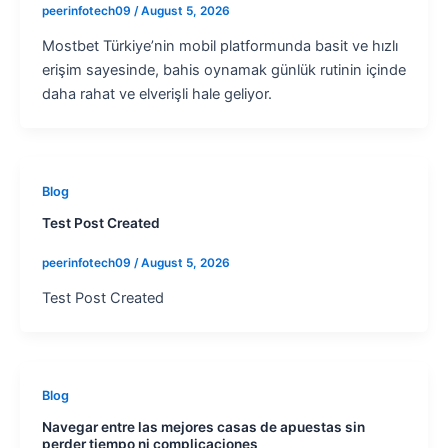
peerinfotech09
/
August 5, 2026
Mostbet Türkiye’nin mobil platformunda basit ve hızlı
erişim sayesinde, bahis oynamak günlük rutinin içinde
daha rahat ve elverişli hale geliyor.
Blog
Test Post Created
peerinfotech09
/
August 5, 2026
Test Post Created
Blog
Navegar entre las mejores casas de apuestas sin
perder tiempo ni complicaciones