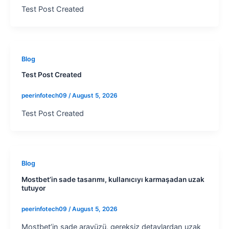
Test Post Created
Blog
Test Post Created
peerinfotech09
/
August 5, 2026
Test Post Created
Blog
Mostbet’in sade tasarımı, kullanıcıyı karmaşadan uzak
tutuyor
peerinfotech09
/
August 5, 2026
Mostbet’in sade arayüzü, gereksiz detaylardan uzak