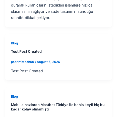
durarak kullanıcıların istedikleri işlemlere hızlıca
ulaşmasını sağlıyor ve sade tasarımın sunduğu
rahatlık dikkat çekiyor.
Blog
Test Post Created
peerinfotech09
/
August 5, 2026
Test Post Created
Blog
Mobil cihazlarda Mostbet Türkiye ile bahis keyfi hiç bu
kadar kolay olmamıştı