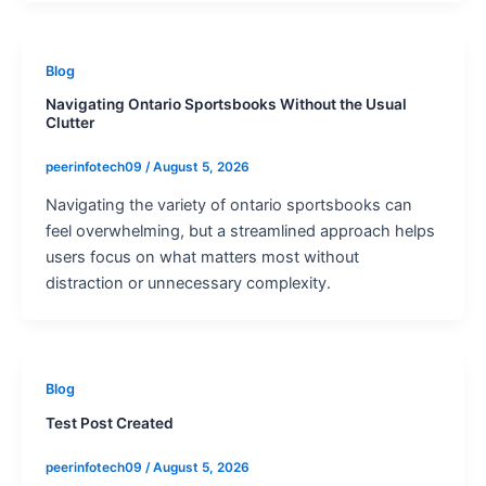
Blog
Navigating Ontario Sportsbooks Without the Usual
Clutter
peerinfotech09
/
August 5, 2026
Navigating the variety of ontario sportsbooks can
feel overwhelming, but a streamlined approach helps
users focus on what matters most without
distraction or unnecessary complexity.
Blog
Test Post Created
peerinfotech09
/
August 5, 2026